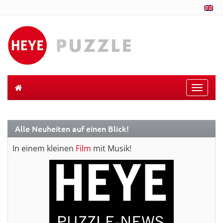
Toggle
naviga
Alle Neuheiten auf einen Blick!
In einem kleinen
Film
mit Musik!