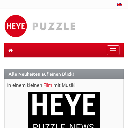
Toggle
naviga
Alle Neuheiten auf einen Blick!
In einem kleinen
Film
mit Musik!