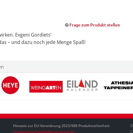
Frage zum Produkt stellen
irken. Evgeni Gordiets‘
das – und dazu noch jede Menge Spaß!
en
Hinweis zur EU-Verordnung 2023/988 Produktsicherheit:
D
produktsicherheit@athesia-verlag.de
C