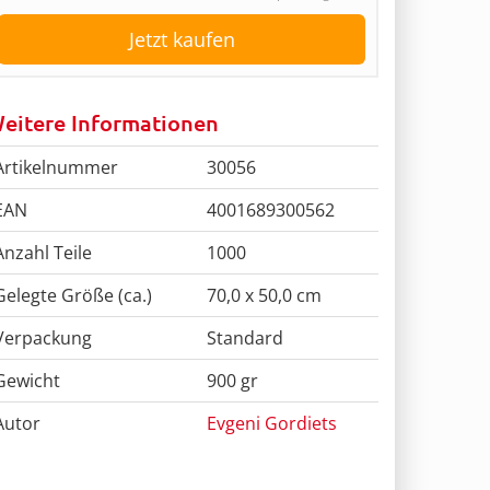
Jetzt kaufen
eitere Informationen
Artikelnummer
30056
EAN
4001689300562
Anzahl Teile
1000
Gelegte Größe (ca.)
70,0 x 50,0 cm
Verpackung
Standard
Gewicht
900 gr
Autor
Evgeni Gordiets