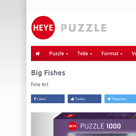
Puzzle
Teile
Format
V
Big Fishes
Fine Art
Liken
Teilen
Tweeten
Previous