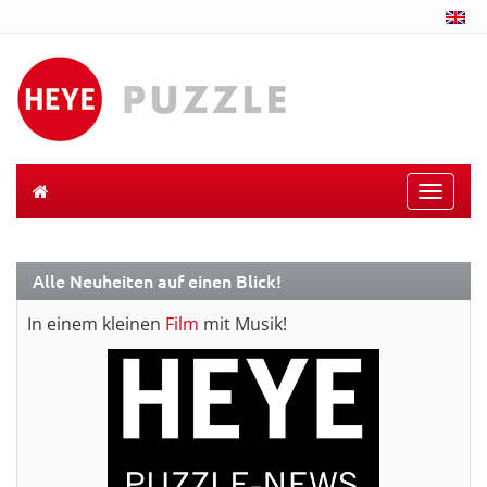
Toggle
naviga
Alle Neuheiten auf einen Blick!
In einem kleinen
Film
mit Musik!