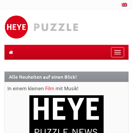
Toggle
naviga
Alle Neuheiten auf einen Blick!
In einem kleinen
Film
mit Musik!