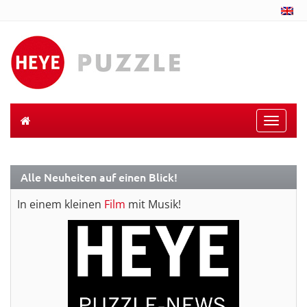
Toggle
naviga
Alle Neuheiten auf einen Blick!
In einem kleinen
Film
mit Musik!