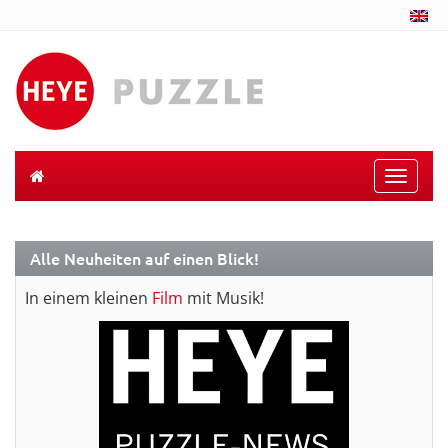
Toggle
naviga
Alle Neuheiten auf einen Blick!
In einem kleinen
Film
mit Musik!