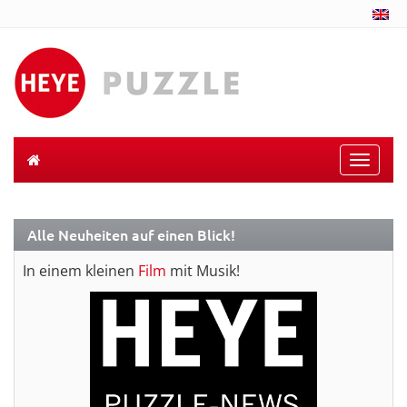
Toggle
naviga
Alle Neuheiten auf einen Blick!
In einem kleinen
Film
mit Musik!