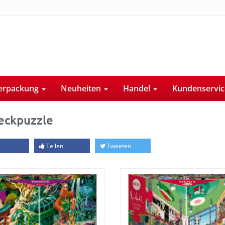
erpackung
Neuheiten
Handel
Kundenservi
eckpuzzle
Teilen
Tweeten