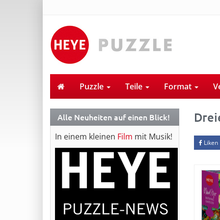
Puzzle
Teile
Format
V
Drei
Alle Neuheiten auf einen Blick!
In einem kleinen
Film
mit Musik!
Liken