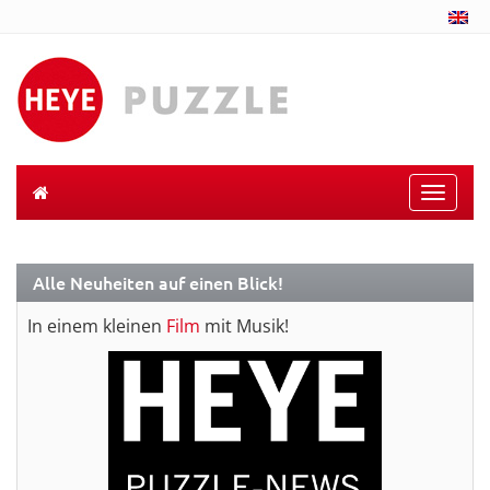
Toggle
naviga
Alle Neuheiten auf einen Blick!
In einem kleinen
Film
mit Musik!