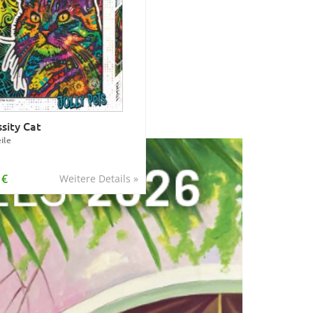
sity Cat
ile
 €
Weitere Details »