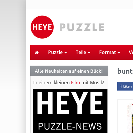
Puzzle
Teile
Format
V
bunt
Alle Neuheiten auf einen Blick!
In einem kleinen
Film
mit Musik!
Liken