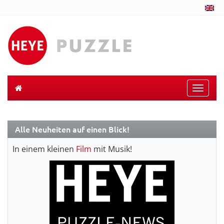
Toggle
naviga
Alle Neuheiten auf einen Blick!
In einem kleinen
Film
mit Musik!