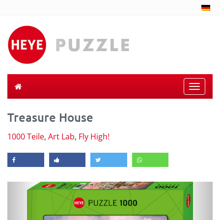
Toggle
naviga
Treasure House
1000 Teile
,
Art Lab
,
Fly High!
Previous
Next