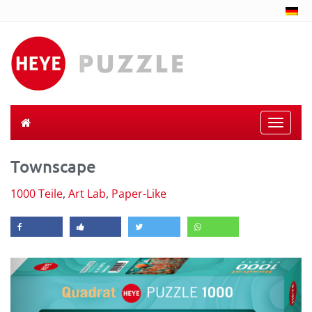
Toggle
naviga
Townscape
1000 Teile
,
Art Lab
,
Paper-Like
Previous
Next