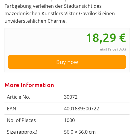
Farbgebung verleihen der Stadtansicht des
mazedonischen Künstlers Viktor Gavriloski einen
unwiderstehlichen Charme.
18,29
€
retail Price (D/A)
Buy now
More Information
Article No.
30072
EAN
4001689300722
No. of Pieces
1000
Size (approx.)
56,0 × 56,0 cm