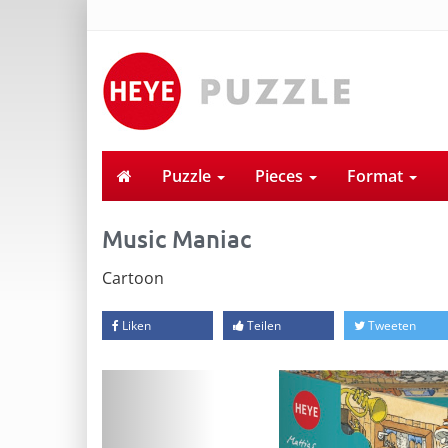
Puzzle
Pieces
Format
Music Maniac
Cartoon
Liken
Teilen
Tweeten
Previous