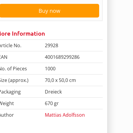
Buy now
ore Information
Article No.
29928
EAN
4001689299286
No. of Pieces
1000
Size (approx.)
70,0 x 50,0 cm
Packaging
Dreieck
Weight
670 gr
Author
Mattias Adolfsson