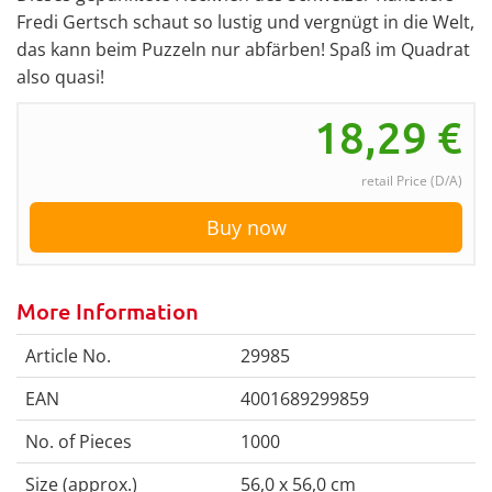
Fredi Gertsch schaut so lustig und vergnügt in die Welt,
das kann beim Puzzeln nur abfärben! Spaß im Quadrat
also quasi!
18,29
€
retail Price (D/A)
Buy now
More Information
Article No.
29985
EAN
4001689299859
No. of Pieces
1000
Size (approx.)
56,0 x 56,0 cm