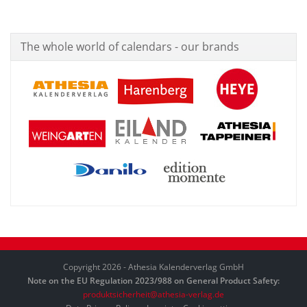
The whole world of calendars - our brands
Copyright 2026 - Athesia Kalenderverlag GmbH
Note on the EU Regulation 2023/988 on General Product Safety:
produktsicherheit@athesia-verlag.de