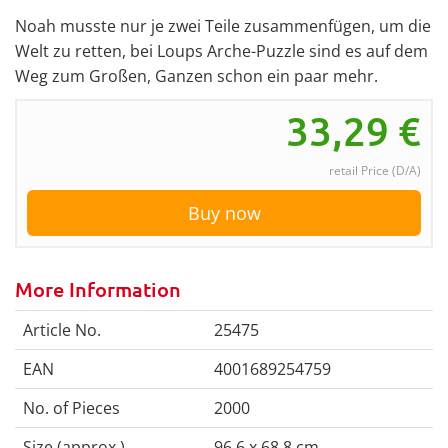
Noah musste nur je zwei Teile zusammenfügen, um die
Welt zu retten, bei Loups Arche-Puzzle sind es auf dem
Weg zum Großen, Ganzen schon ein paar mehr.
33,29
€
retail Price (D/A)
Buy now
More Information
Article No.
25475
EAN
4001689254759
No. of Pieces
2000
Size (approx.)
96,6 x 68,8 cm