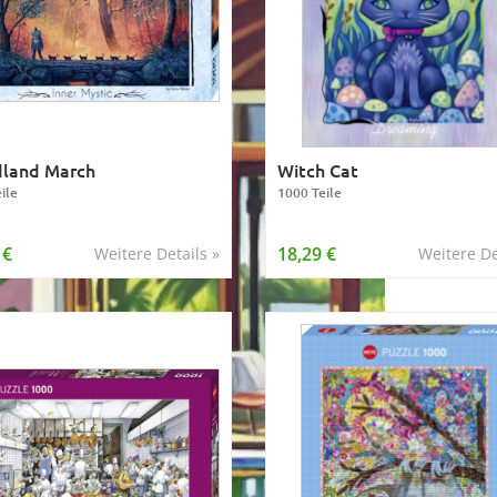
land March
Witch Cat
ile
1000 Teile
 €
18,29 €
Weitere Details »
Weitere De