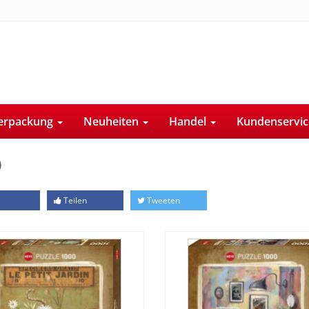
erpackung
Neuheiten
Handel
Kundenservi
0
Teilen
Tweeten