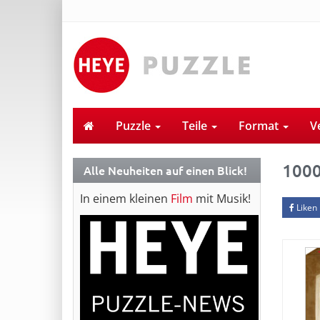
Puzzle
Teile
Format
V
100
Alle Neuheiten auf einen Blick!
In einem kleinen
Film
mit Musik!
Liken