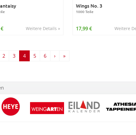
antaisy
Wings No. 3
ile
1000 Teile
 €
17,99 €
Weitere Details »
Weitere De
2
3
4
5
6
›
»
en