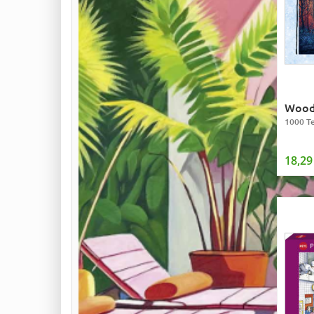
Wood
1000 Te
18,29