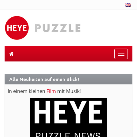
Toggle
naviga
Alle Neuheiten auf einen Blick!
In einem kleinen
Film
mit Musik!