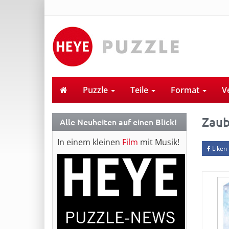
Puzzle
Teile
Format
V
Zau
Alle Neuheiten auf einen Blick!
In einem kleinen
Film
mit Musik!
Liken