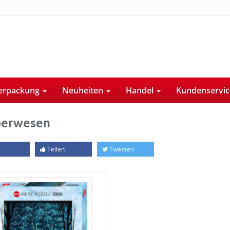
erpackung
Neuheiten
Handel
Kundenservi
berwesen
Teilen
Tweeten