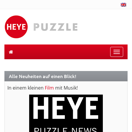
Toggle
naviga
Alle Neuheiten auf einen Blick!
In einem kleinen
Film
mit Musik!