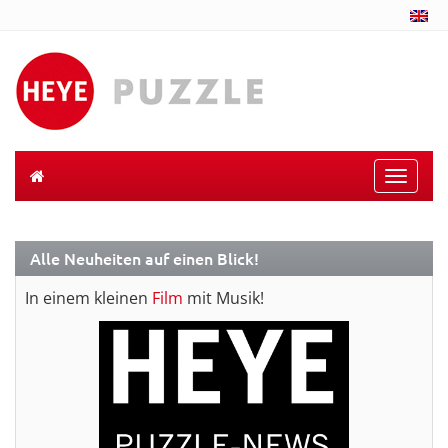
Toggle
naviga
Alle Neuheiten auf einen Blick!
In einem kleinen
Film
mit Musik!