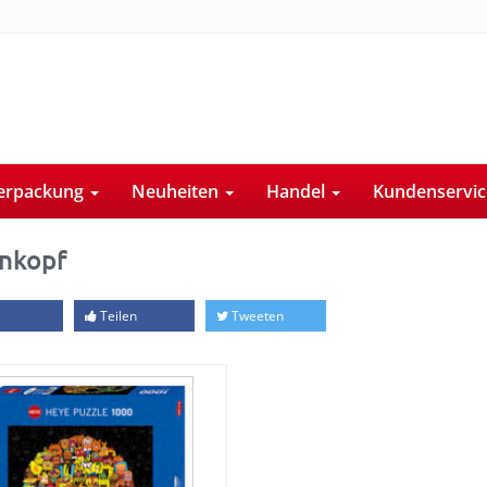
erpackung
Neuheiten
Handel
Kundenservi
nkopf
Teilen
Tweeten