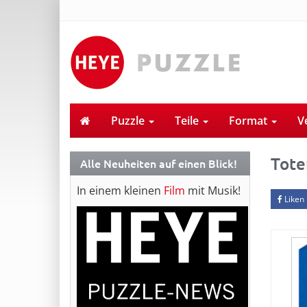
Puzzle
Teile
Format
V
Tote
Alle Neuheiten auf einen Blick!
In einem kleinen
Film
mit Musik!
Liken