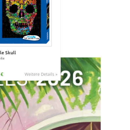
e Skull
ile
 €
Weitere Details »