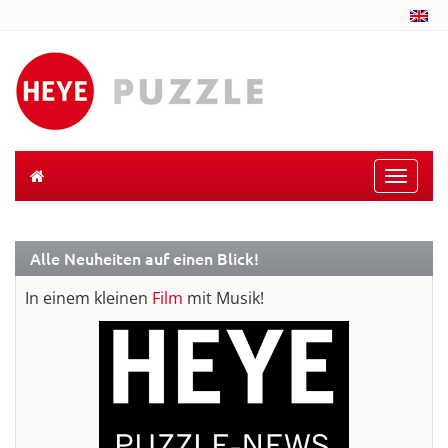
Toggle
naviga
Alle Neuheiten auf einen Blick!
In einem kleinen
Film
mit Musik!