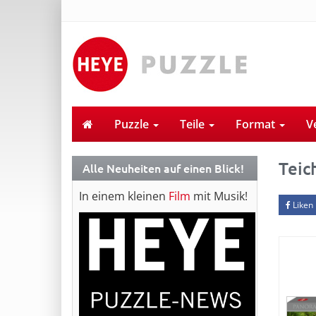
Puzzle
Teile
Format
V
Teic
Alle Neuheiten auf einen Blick!
In einem kleinen
Film
mit Musik!
Liken