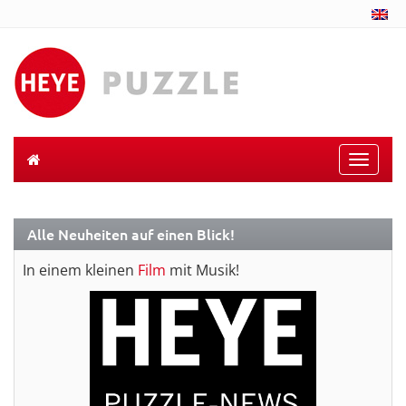
Toggle
naviga
Alle Neuheiten auf einen Blick!
In einem kleinen
Film
mit Musik!