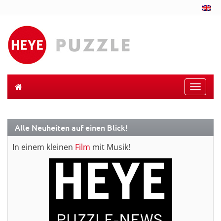
Toggle
naviga
Alle Neuheiten auf einen Blick!
In einem kleinen
Film
mit Musik!