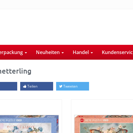
erpackung
Neuheiten
Handel
Kundenservi
etterling
Teilen
Tweeten