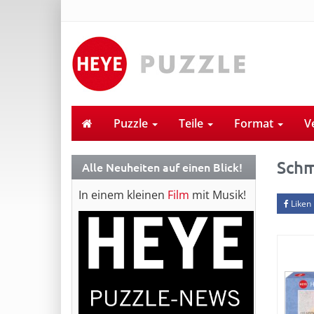
Puzzle
Teile
Format
V
Schm
Alle Neuheiten auf einen Blick!
In einem kleinen
Film
mit Musik!
Liken