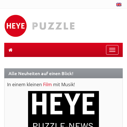
Toggle
naviga
Alle Neuheiten auf einen Blick!
In einem kleinen
Film
mit Musik!