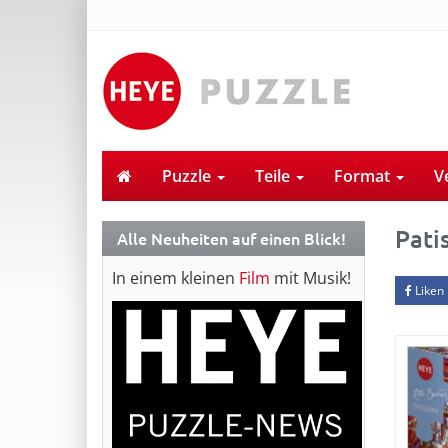
Puzzle
Teile
Format
V
Pati
Alle Neuheiten auf einen Blick!
In einem kleinen
Film
mit Musik!
Liken