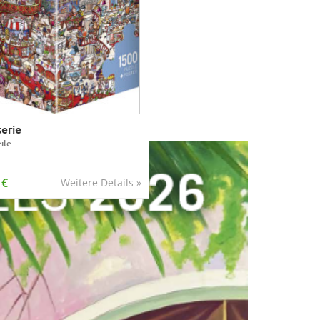
serie
ile
 €
Weitere Details »