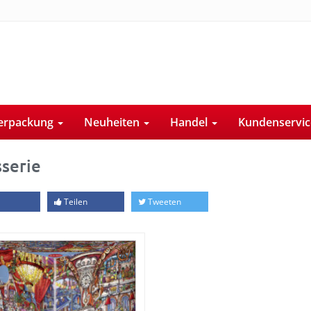
erpackung
Neuheiten
Handel
Kundenservi
sserie
Teilen
Tweeten