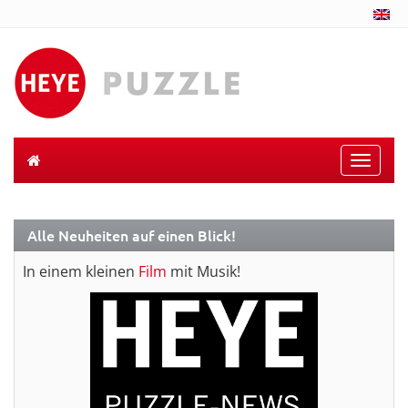
Toggle
naviga
Alle Neuheiten auf einen Blick!
In einem kleinen
Film
mit Musik!