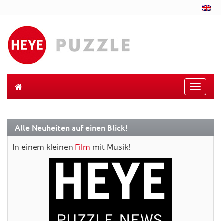
Toggle
naviga
Alle Neuheiten auf einen Blick!
In einem kleinen
Film
mit Musik!