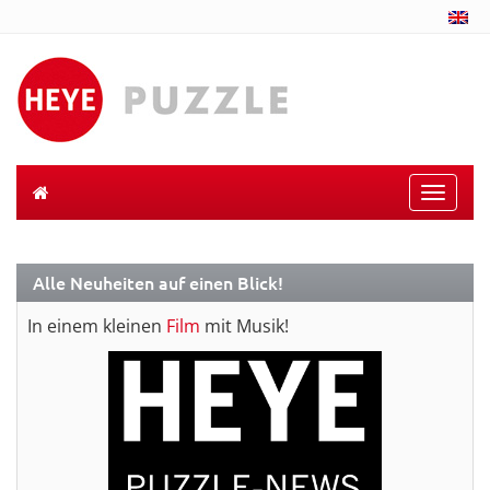
Toggle
naviga
Alle Neuheiten auf einen Blick!
In einem kleinen
Film
mit Musik!