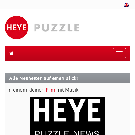
Toggle
naviga
Alle Neuheiten auf einen Blick!
In einem kleinen
Film
mit Musik!