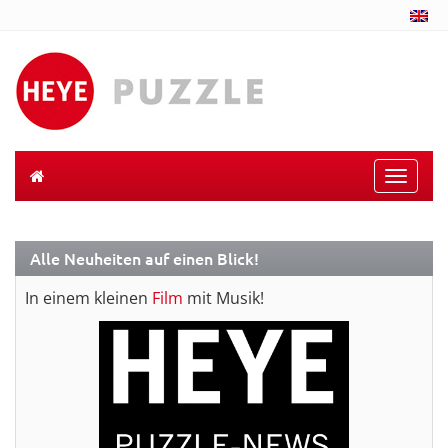
Toggle
naviga
Alle Neuheiten auf einen Blick!
In einem kleinen
Film
mit Musik!