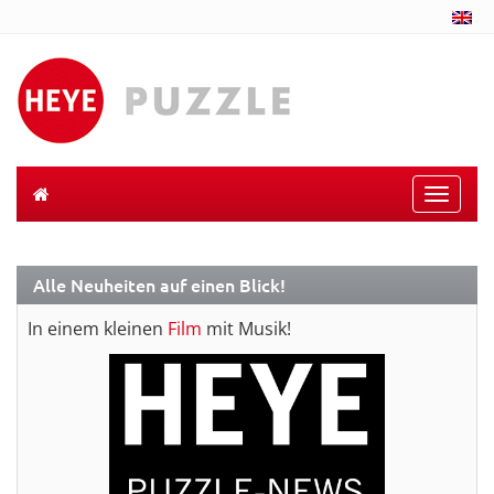
Toggle
naviga
Alle Neuheiten auf einen Blick!
In einem kleinen
Film
mit Musik!