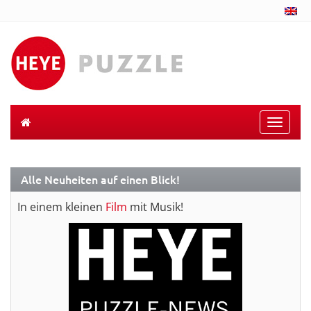
Toggle
naviga
Alle Neuheiten auf einen Blick!
In einem kleinen
Film
mit Musik!