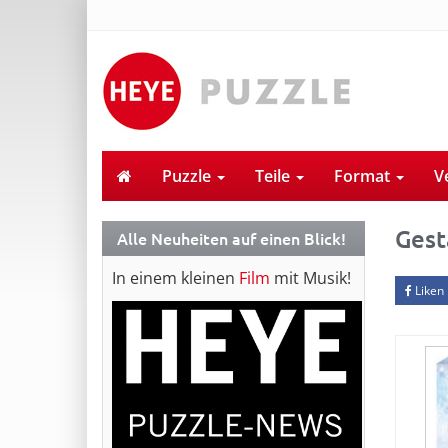
Puzzle
Teile
Format
V
Gest
Alle Neuheiten auf einen Blick!
In einem kleinen
Film
mit Musik!
Liken