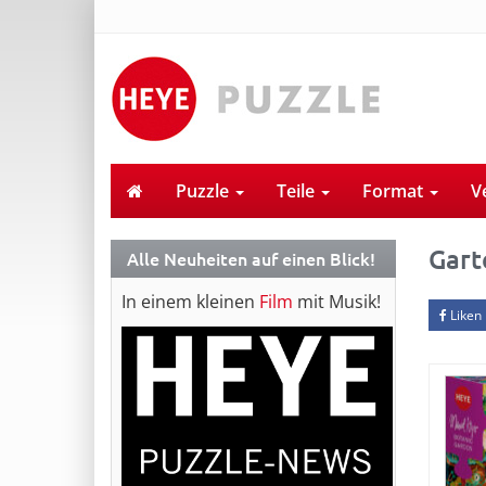
Puzzle
Teile
Format
V
Gart
Alle Neuheiten auf einen Blick!
In einem kleinen
Film
mit Musik!
Liken