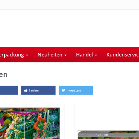
erpackung
Neuheiten
Handel
Kundenservi
en
Teilen
Tweeten