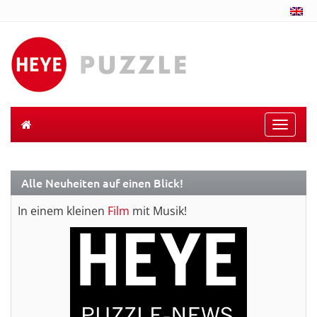
Toggle
naviga
Alle Neuheiten auf einen Blick!
In einem kleinen
Film
mit Musik!