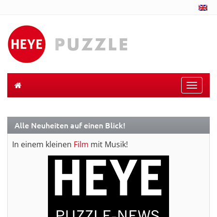
Toggle
naviga
Alle Neuheiten auf einen Blick!
In einem kleinen
Film
mit Musik!