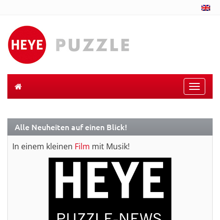
Toggle
naviga
Alle Neuheiten auf einen Blick!
In einem kleinen
Film
mit Musik!