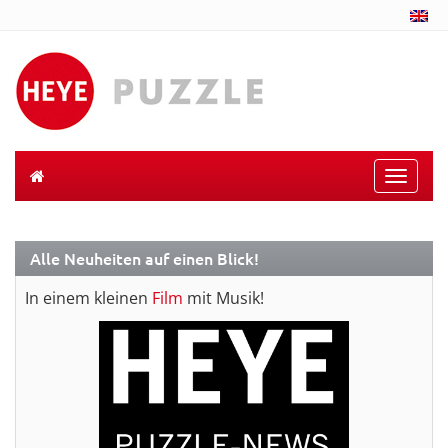
Toggle
naviga
Alle Neuheiten auf einen Blick!
In einem kleinen
Film
mit Musik!