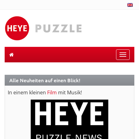
Toggle
naviga
Alle Neuheiten auf einen Blick!
In einem kleinen
Film
mit Musik!