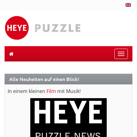
Toggle
naviga
Alle Neuheiten auf einen Blick!
In einem kleinen
Film
mit Musik!