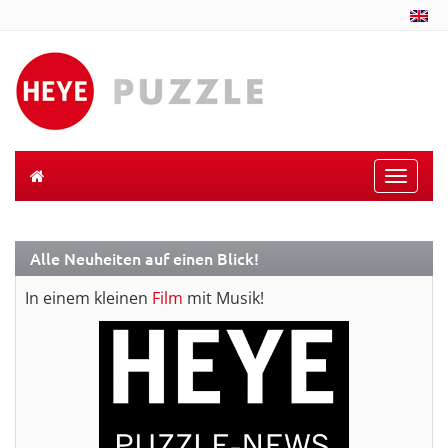
Toggle
naviga
Alle Neuheiten auf einen Blick!
In einem kleinen
Film
mit Musik!