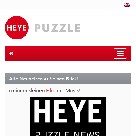
Toggle
naviga
Alle Neuheiten auf einen Blick!
In einem kleinen
Film
mit Musik!