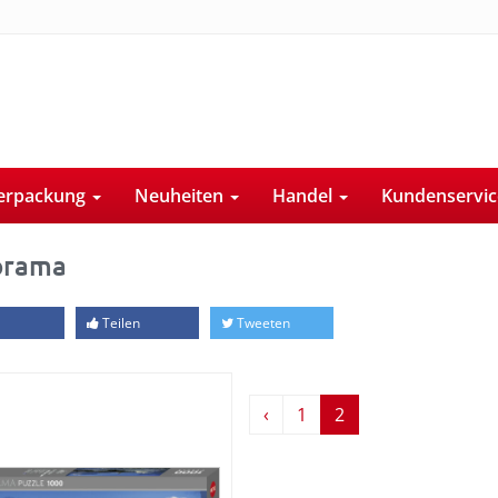
erpackung
Neuheiten
Handel
Kundenservi
orama
Teilen
Tweeten
‹
1
2