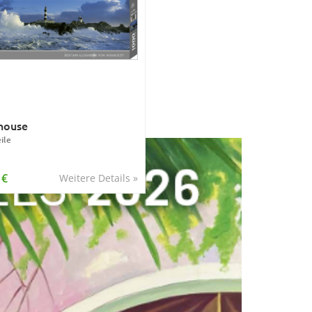
house
ile
 €
Weitere Details »