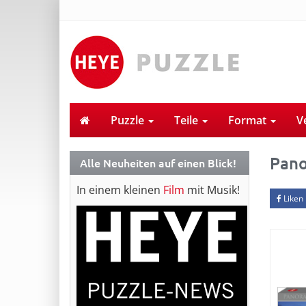
Puzzle
Teile
Format
V
Pan
Alle Neuheiten auf einen Blick!
In einem kleinen
Film
mit Musik!
Liken