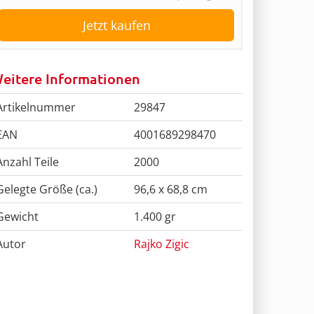
Jetzt kaufen
eitere Informationen
Artikelnummer
29847
EAN
4001689298470
Anzahl Teile
2000
Gelegte Größe (ca.)
96,6 x 68,8 cm
Gewicht
1.400 gr
Autor
Rajko Zigic