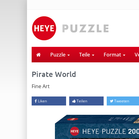
Puzzle
Teile
Format
V
Pirate World
Fine Art
Liken
Teilen
Tweeten